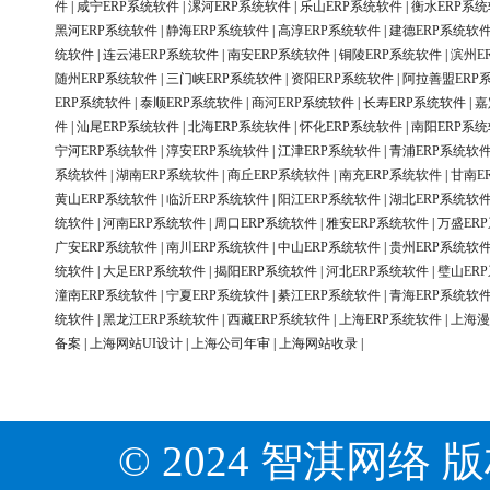
件
|
咸宁ERP系统软件
|
漯河ERP系统软件
|
乐山ERP系统软件
|
衡水ERP系
黑河ERP系统软件
|
静海ERP系统软件
|
高淳ERP系统软件
|
建德ERP系统软
统软件
|
连云港ERP系统软件
|
南安ERP系统软件
|
铜陵ERP系统软件
|
滨州E
随州ERP系统软件
|
三门峡ERP系统软件
|
资阳ERP系统软件
|
阿拉善盟ERP
ERP系统软件
|
泰顺ERP系统软件
|
商河ERP系统软件
|
长寿ERP系统软件
|
嘉
件
|
汕尾ERP系统软件
|
北海ERP系统软件
|
怀化ERP系统软件
|
南阳ERP系
宁河ERP系统软件
|
淳安ERP系统软件
|
江津ERP系统软件
|
青浦ERP系统软
系统软件
|
湖南ERP系统软件
|
商丘ERP系统软件
|
南充ERP系统软件
|
甘南E
黄山ERP系统软件
|
临沂ERP系统软件
|
阳江ERP系统软件
|
湖北ERP系统软
统软件
|
河南ERP系统软件
|
周口ERP系统软件
|
雅安ERP系统软件
|
万盛ER
广安ERP系统软件
|
南川ERP系统软件
|
中山ERP系统软件
|
贵州ERP系统软
统软件
|
大足ERP系统软件
|
揭阳ERP系统软件
|
河北ERP系统软件
|
璧山ER
潼南ERP系统软件
|
宁夏ERP系统软件
|
綦江ERP系统软件
|
青海ERP系统软
统软件
|
黑龙江ERP系统软件
|
西藏ERP系统软件
|
上海ERP系统软件
|
上海漫
备案
|
上海网站UI设计
|
上海公司年审
|
上海网站收录
|
© 2024 智淇网络 版权所有