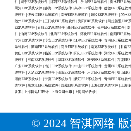
件
|
咸宁ERP系统软件
|
漯河ERP系统软件
|
乐山ERP系统软件
|
衡水ERP系
黑河ERP系统软件
|
静海ERP系统软件
|
高淳ERP系统软件
|
建德ERP系统软
统软件
|
连云港ERP系统软件
|
南安ERP系统软件
|
铜陵ERP系统软件
|
滨州E
随州ERP系统软件
|
三门峡ERP系统软件
|
资阳ERP系统软件
|
阿拉善盟ERP
ERP系统软件
|
泰顺ERP系统软件
|
商河ERP系统软件
|
长寿ERP系统软件
|
嘉
件
|
汕尾ERP系统软件
|
北海ERP系统软件
|
怀化ERP系统软件
|
南阳ERP系
宁河ERP系统软件
|
淳安ERP系统软件
|
江津ERP系统软件
|
青浦ERP系统软
系统软件
|
湖南ERP系统软件
|
商丘ERP系统软件
|
南充ERP系统软件
|
甘南E
黄山ERP系统软件
|
临沂ERP系统软件
|
阳江ERP系统软件
|
湖北ERP系统软
统软件
|
河南ERP系统软件
|
周口ERP系统软件
|
雅安ERP系统软件
|
万盛ER
广安ERP系统软件
|
南川ERP系统软件
|
中山ERP系统软件
|
贵州ERP系统软
统软件
|
大足ERP系统软件
|
揭阳ERP系统软件
|
河北ERP系统软件
|
璧山ER
潼南ERP系统软件
|
宁夏ERP系统软件
|
綦江ERP系统软件
|
青海ERP系统软
统软件
|
黑龙江ERP系统软件
|
西藏ERP系统软件
|
上海ERP系统软件
|
上海漫
备案
|
上海网站UI设计
|
上海公司年审
|
上海网站收录
|
© 2024 智淇网络 版权所有