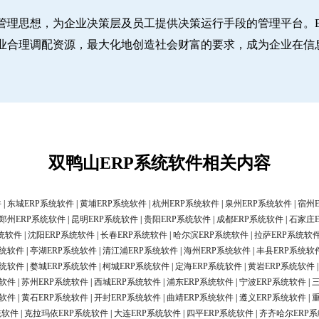
管理思想，为企业决策层及员工提供决策运行手段的管理平台。E
业合理调配资源，最大化地创造社会财富的要求，成为企业在信
双鸭山ERP系统软件相关内容
件
|
东城ERP系统软件
|
黄埔ERP系统软件
|
杭州ERP系统软件
|
泉州ERP系统软件
|
宿州
郑州ERP系统软件
|
昆明ERP系统软件
|
贵阳ERP系统软件
|
成都ERP系统软件
|
石家庄
统软件
|
沈阳ERP系统软件
|
长春ERP系统软件
|
哈尔滨ERP系统软件
|
拉萨ERP系统软
系统软件
|
亭湖ERP系统软件
|
清江浦ERP系统软件
|
海州ERP系统软件
|
丰县ERP系统软
系统软件
|
婺城ERP系统软件
|
柯城ERP系统软件
|
定海ERP系统软件
|
黄岩ERP系统软件
统软件
|
苏州ERP系统软件
|
西城ERP系统软件
|
浦东ERP系统软件
|
宁波ERP系统软件
|
统软件
|
黄石ERP系统软件
|
开封ERP系统软件
|
曲靖ERP系统软件
|
遵义ERP系统软件
|
统软件
|
克拉玛依ERP系统软件
|
大连ERP系统软件
|
四平ERP系统软件
|
齐齐哈尔ERP