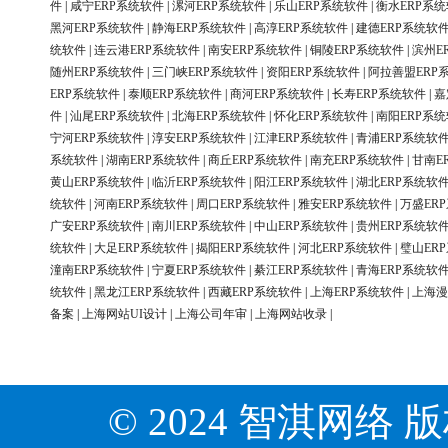
件
|
咸宁ERP系统软件
|
漯河ERP系统软件
|
乐山ERP系统软件
|
衡水ERP系
黑河ERP系统软件
|
静海ERP系统软件
|
高淳ERP系统软件
|
建德ERP系统软
统软件
|
连云港ERP系统软件
|
南安ERP系统软件
|
铜陵ERP系统软件
|
滨州E
随州ERP系统软件
|
三门峡ERP系统软件
|
资阳ERP系统软件
|
阿拉善盟ERP
ERP系统软件
|
泰顺ERP系统软件
|
商河ERP系统软件
|
长寿ERP系统软件
|
嘉
件
|
汕尾ERP系统软件
|
北海ERP系统软件
|
怀化ERP系统软件
|
南阳ERP系
宁河ERP系统软件
|
淳安ERP系统软件
|
江津ERP系统软件
|
青浦ERP系统软
系统软件
|
湖南ERP系统软件
|
商丘ERP系统软件
|
南充ERP系统软件
|
甘南E
黄山ERP系统软件
|
临沂ERP系统软件
|
阳江ERP系统软件
|
湖北ERP系统软
统软件
|
河南ERP系统软件
|
周口ERP系统软件
|
雅安ERP系统软件
|
万盛ER
广安ERP系统软件
|
南川ERP系统软件
|
中山ERP系统软件
|
贵州ERP系统软
统软件
|
大足ERP系统软件
|
揭阳ERP系统软件
|
河北ERP系统软件
|
璧山ER
潼南ERP系统软件
|
宁夏ERP系统软件
|
綦江ERP系统软件
|
青海ERP系统软
统软件
|
黑龙江ERP系统软件
|
西藏ERP系统软件
|
上海ERP系统软件
|
上海漫
备案
|
上海网站UI设计
|
上海公司年审
|
上海网站收录
|
© 2024 智淇网络 版权所有