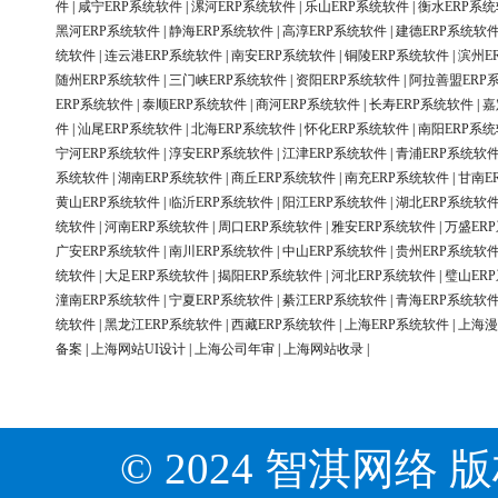
件
|
咸宁ERP系统软件
|
漯河ERP系统软件
|
乐山ERP系统软件
|
衡水ERP系
黑河ERP系统软件
|
静海ERP系统软件
|
高淳ERP系统软件
|
建德ERP系统软
统软件
|
连云港ERP系统软件
|
南安ERP系统软件
|
铜陵ERP系统软件
|
滨州E
随州ERP系统软件
|
三门峡ERP系统软件
|
资阳ERP系统软件
|
阿拉善盟ERP
ERP系统软件
|
泰顺ERP系统软件
|
商河ERP系统软件
|
长寿ERP系统软件
|
嘉
件
|
汕尾ERP系统软件
|
北海ERP系统软件
|
怀化ERP系统软件
|
南阳ERP系
宁河ERP系统软件
|
淳安ERP系统软件
|
江津ERP系统软件
|
青浦ERP系统软
系统软件
|
湖南ERP系统软件
|
商丘ERP系统软件
|
南充ERP系统软件
|
甘南E
黄山ERP系统软件
|
临沂ERP系统软件
|
阳江ERP系统软件
|
湖北ERP系统软
统软件
|
河南ERP系统软件
|
周口ERP系统软件
|
雅安ERP系统软件
|
万盛ER
广安ERP系统软件
|
南川ERP系统软件
|
中山ERP系统软件
|
贵州ERP系统软
统软件
|
大足ERP系统软件
|
揭阳ERP系统软件
|
河北ERP系统软件
|
璧山ER
潼南ERP系统软件
|
宁夏ERP系统软件
|
綦江ERP系统软件
|
青海ERP系统软
统软件
|
黑龙江ERP系统软件
|
西藏ERP系统软件
|
上海ERP系统软件
|
上海漫
备案
|
上海网站UI设计
|
上海公司年审
|
上海网站收录
|
© 2024 智淇网络 版权所有