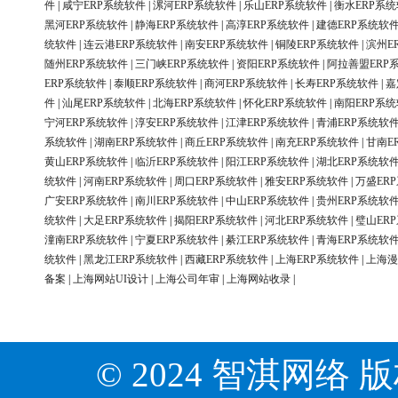
件
|
咸宁ERP系统软件
|
漯河ERP系统软件
|
乐山ERP系统软件
|
衡水ERP系
黑河ERP系统软件
|
静海ERP系统软件
|
高淳ERP系统软件
|
建德ERP系统软
统软件
|
连云港ERP系统软件
|
南安ERP系统软件
|
铜陵ERP系统软件
|
滨州E
随州ERP系统软件
|
三门峡ERP系统软件
|
资阳ERP系统软件
|
阿拉善盟ERP
ERP系统软件
|
泰顺ERP系统软件
|
商河ERP系统软件
|
长寿ERP系统软件
|
嘉
件
|
汕尾ERP系统软件
|
北海ERP系统软件
|
怀化ERP系统软件
|
南阳ERP系
宁河ERP系统软件
|
淳安ERP系统软件
|
江津ERP系统软件
|
青浦ERP系统软
系统软件
|
湖南ERP系统软件
|
商丘ERP系统软件
|
南充ERP系统软件
|
甘南E
黄山ERP系统软件
|
临沂ERP系统软件
|
阳江ERP系统软件
|
湖北ERP系统软
统软件
|
河南ERP系统软件
|
周口ERP系统软件
|
雅安ERP系统软件
|
万盛ER
广安ERP系统软件
|
南川ERP系统软件
|
中山ERP系统软件
|
贵州ERP系统软
统软件
|
大足ERP系统软件
|
揭阳ERP系统软件
|
河北ERP系统软件
|
璧山ER
潼南ERP系统软件
|
宁夏ERP系统软件
|
綦江ERP系统软件
|
青海ERP系统软
统软件
|
黑龙江ERP系统软件
|
西藏ERP系统软件
|
上海ERP系统软件
|
上海漫
备案
|
上海网站UI设计
|
上海公司年审
|
上海网站收录
|
© 2024 智淇网络 版权所有