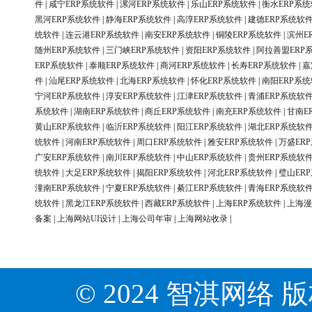
件
|
咸宁ERP系统软件
|
漯河ERP系统软件
|
乐山ERP系统软件
|
衡水ERP系
黑河ERP系统软件
|
静海ERP系统软件
|
高淳ERP系统软件
|
建德ERP系统软
统软件
|
连云港ERP系统软件
|
南安ERP系统软件
|
铜陵ERP系统软件
|
滨州E
随州ERP系统软件
|
三门峡ERP系统软件
|
资阳ERP系统软件
|
阿拉善盟ERP
ERP系统软件
|
泰顺ERP系统软件
|
商河ERP系统软件
|
长寿ERP系统软件
|
嘉
件
|
汕尾ERP系统软件
|
北海ERP系统软件
|
怀化ERP系统软件
|
南阳ERP系
宁河ERP系统软件
|
淳安ERP系统软件
|
江津ERP系统软件
|
青浦ERP系统软
系统软件
|
湖南ERP系统软件
|
商丘ERP系统软件
|
南充ERP系统软件
|
甘南E
黄山ERP系统软件
|
临沂ERP系统软件
|
阳江ERP系统软件
|
湖北ERP系统软
统软件
|
河南ERP系统软件
|
周口ERP系统软件
|
雅安ERP系统软件
|
万盛ER
广安ERP系统软件
|
南川ERP系统软件
|
中山ERP系统软件
|
贵州ERP系统软
统软件
|
大足ERP系统软件
|
揭阳ERP系统软件
|
河北ERP系统软件
|
璧山ER
潼南ERP系统软件
|
宁夏ERP系统软件
|
綦江ERP系统软件
|
青海ERP系统软
统软件
|
黑龙江ERP系统软件
|
西藏ERP系统软件
|
上海ERP系统软件
|
上海漫
备案
|
上海网站UI设计
|
上海公司年审
|
上海网站收录
|
© 2024 智淇网络 版权所有